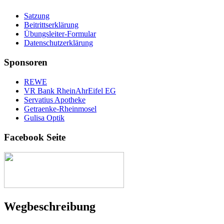
Satzung
Beitrittserklärung
Übungsleiter-Formular
Datenschutzerklärung
Sponsoren
REWE
VR Bank RheinAhrEifel EG
Servatius Apotheke
Getraenke-Rheinmosel
Gulisa Optik
Facebook Seite
Weg­beschreibung