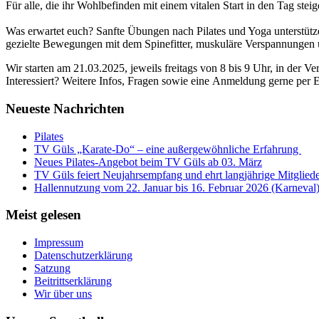
Für alle, die ihr Wohlbefinden mit einem vitalen Start in den Tag ste
Was erwartet euch? Sanfte Übungen nach Pilates und Yoga unterstüt
gezielte Bewegungen mit dem Spinefitter, muskuläre Verspannungen
Wir starten am 21.03.2025, jeweils freitags von 8 bis 9 Uhr, in der V
Interessiert? Weitere Infos, Fragen sowie eine Anmeldung gerne per E
Neueste Nachrichten
Pilates
TV Güls „Karate-Do“ – eine außergewöhnliche Erfahrung
Neues Pilates-Angebot beim TV Güls ab 03. März
TV Güls feiert Neujahrsempfang und ehrt langjährige Mitglied
Hallennutzung vom 22. Januar bis 16. Februar 2026 (Karneval
Meist gelesen
Impressum
Datenschutzerklärung
Satzung
Beitrittserklärung
Wir über uns