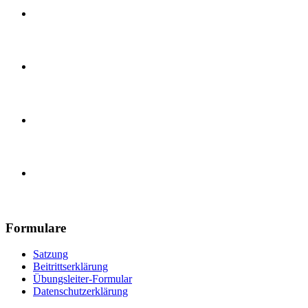
Karate Training
Handball, E-Jugend
Handball, Herren
Turnverein 1890 Güls e.V.
Formulare
Satzung
Beitrittserklärung
Übungsleiter-Formular
Datenschutzerklärung