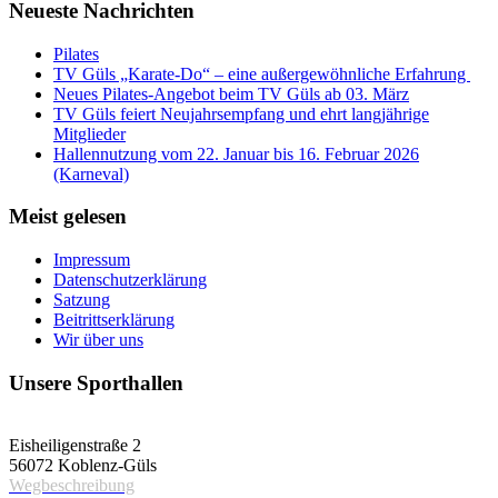
Neueste Nachrichten
Pilates
TV Güls „Karate-Do“ – eine außergewöhnliche Erfahrung
Neues Pilates-Angebot beim TV Güls ab 03. März
TV Güls feiert Neujahrsempfang und ehrt langjährige
Mitglieder
Hallennutzung vom 22. Januar bis 16. Februar 2026
(Karneval)
Meist gelesen
Impressum
Datenschutzerklärung
Satzung
Beitrittserklärung
Wir über uns
Unsere Sporthallen
Vereinshalle
Eisheiligenstraße 2
56072 Koblenz-Güls
Wegbeschreibung