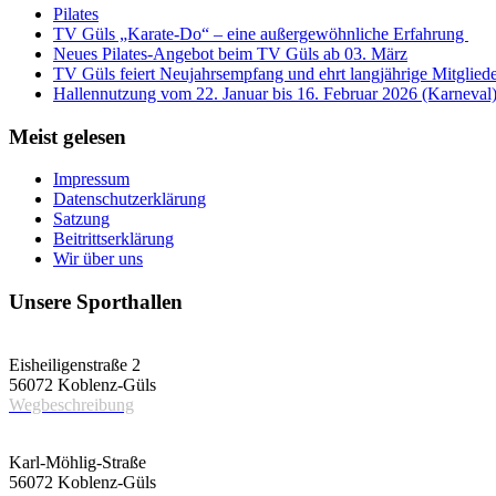
Pilates
TV Güls „Karate-Do“ – eine außergewöhnliche Erfahrung
Neues Pilates-Angebot beim TV Güls ab 03. März
TV Güls feiert Neujahrsempfang und ehrt langjährige Mitglied
Hallennutzung vom 22. Januar bis 16. Februar 2026 (Karneval
Meist gelesen
Impressum
Datenschutzerklärung
Satzung
Beitrittserklärung
Wir über uns
Unsere Sporthallen
Vereinshalle
Eisheiligenstraße 2
56072 Koblenz-Güls
Wegbeschreibung
Schulsporthalle
Karl-Möhlig-Straße
56072 Koblenz-Güls