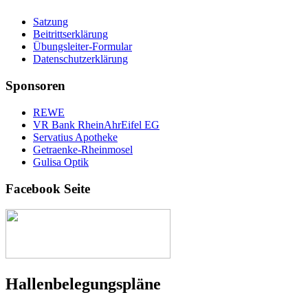
Satzung
Beitrittserklärung
Übungsleiter-Formular
Datenschutzerklärung
Sponsoren
REWE
VR Bank RheinAhrEifel EG
Servatius Apotheke
Getraenke-Rheinmosel
Gulisa Optik
Facebook Seite
Hallen­belegungs­pläne