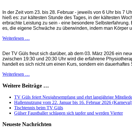
In der Zeit vom 23. bis 28. Februar - jeweils von 6 Uhr bis 7 
hieß es: zur kältesten Stunde des Tages, in der kältesten Woch
erbrachte Leistung zu sein - eine besondere Selbsterfahrung.
es, die eigene Schwäche zu überwinden, indem man Körper un
Weiterlesen …
Der TV Güls freut sich darüber, ab dem 03. März 2026 ein n
zwischen 19:30 und 20:30 Uhr wird die erfahrene Physiotherape
handelt es sich
nicht
um einen
Kurs, sondern
ein
dauerhaftes
Weiterlesen …
Weitere Beiträge …
TV Güls feiert Neujahrsempfang und ehrt langjährige Mitglied
Hallennutzung vom 22. Januar bis 16. Februar 2026 (Karneval
Tischtennis beim TV Güls
Gülser Faustballer schlagen sich tapfer und werden Vierter
Neueste Nachrichten