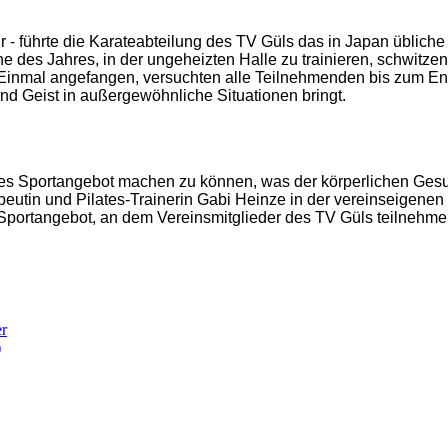
Uhr - führte die Karateabteilung des TV Güls das in Japan üblich
e des Jahres, in der ungeheizten Halle zu trainieren, schwitzen
 Einmal angefangen, versuchten alle Teilnehmenden bis zum End
d Geist in außergewöhnliche Situationen bringt.
eues Sportangebot machen zu können, was der körperlichen Gesu
utin und Pilates-Trainerin Gabi Heinze in der vereinseigenen Sp
Sporta
ngebot, an dem Vereinsmitglieder des TV Güls teilnehm
er
)