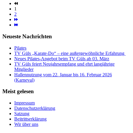
1
2
Neueste Nachrichten
Pilates
TV Güls „Karate-Do“ – eine außergewöhnliche Erfahrung
Neues Pilates-Angebot beim TV Güls ab 03. März
TV Güls feiert Neujahrsempfang und ehrt langjährige
Mitglieder
Hallennutzung vom 22. Januar bis 16. Februar 2026
(Karneval)
Meist gelesen
Impressum
Datenschutzerklärung
Satzung
Beitrittserklärung
Wir über uns