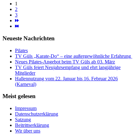
1
2
3
Neueste Nachrichten
Pilates
TV Güls „Karate-Do“ – eine außergewöhnliche Erfahrung
Neues Pilates-Angebot beim TV Güls ab 03. März
TV Güls feiert Neujahrsempfang und ehrt langjährige
Mitglieder
Hallennutzung vom 22. Januar bis 16. Februar 2026
(Karneval)
Meist gelesen
Impressum
Datenschutzerklärung
Satzung
Beitrittserklärung
Wir über uns