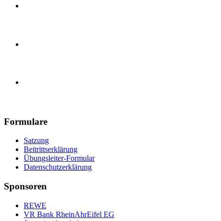
Handball, E-Jugend
Handball, Herren
Turnverein 1890 Güls e.V.
Formulare
Satzung
Beitrittserklärung
Übungsleiter-Formular
Datenschutzerklärung
Sponsoren
REWE
VR Bank RheinAhrEifel EG