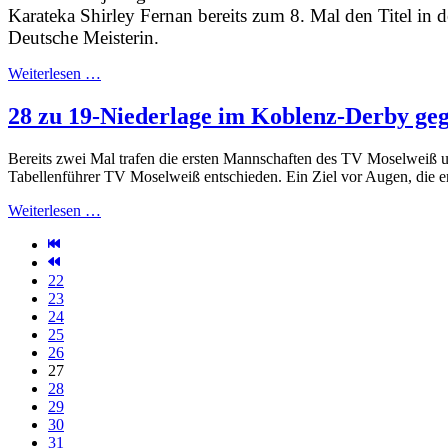
Karateka Shirley Fernan bereits zum 8. Mal den Titel in
Deutsche Meisterin.
Weiterlesen …
28 zu 19-Niederlage im Koblenz-Derby ge
Bereits zwei Mal trafen die ersten Mannschaften des TV Moselweiß u
Tabellenführer TV Moselweiß entschieden. Ein Ziel vor Augen, die er
Weiterlesen …
22
23
24
25
26
27
28
29
30
31