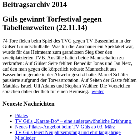
Beitragsarchiv 2014
Güls gewinnt Torfestival gegen
Tabellenzweiten (22.11.14)
74 Tore fielen beim Spiel des TVG gegen TV Bassenheim in der
Gülser Grundschulhalle. Was für die Zuschauer ein Spektakel war,
wurde für das Heimteam zum grandiosen Sieg über den
zweitplatzierten TVB. Ausfälle hatten beide Mannschaften zu
verkraften: Auf Gülser Seite fehlten Benedikt Jonas und Jan Netz,
auf den man gegen die körperlich robuste Mannschaft aus
Bassenheim gerade in der Abwehr gesetzt hatte. Marcel Schäfer
pausierte aufgrund der Torwartrotation. Auf Seiten der Gäste fehlten
Matthias Israel, Uli Adams und Stephan Walther. Die Vorzeichen
sprachen daher deutlich für einen Heimsieg.
weiter
Neueste Nachrichten
Pilates
TV Güls „Karate-Do“ – eine außergewöhnliche Erfahrung
Neues Pilates-Angebot beim TV Güls ab 03. März
TV Güls feiert Neujahrsempfang und ehrt langjährige
Mitglieder