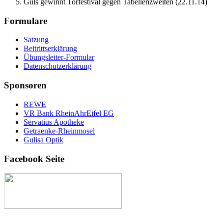
Güls gewinnt Torfestival gegen Tabellenzweiten (22.11.14)
Formulare
Satzung
Beitrittserklärung
Übungsleiter-Formular
Datenschutzerklärung
Sponsoren
REWE
VR Bank RheinAhrEifel EG
Servatius Apotheke
Getraenke-Rheinmosel
Gulisa Optik
Facebook Seite