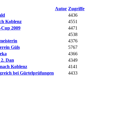
Autor
Zugriffe
ald
4436
ach Koblenz
4551
n-Cup 2009
4471
4538
meisterin
4376
erein Güls
5767
teka
4366
 2. Dan
4349
t nach Koblenz
4141
greich bei Gürtelprüfungen
4433