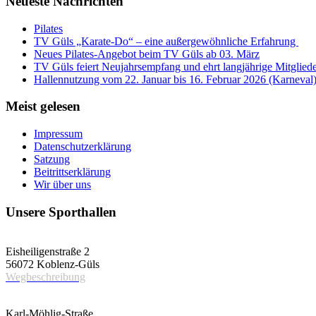
Neueste Nachrichten
Pilates
TV Güls „Karate-Do“ – eine außergewöhnliche Erfahrung
Neues Pilates-Angebot beim TV Güls ab 03. März
TV Güls feiert Neujahrsempfang und ehrt langjährige Mitglied
Hallennutzung vom 22. Januar bis 16. Februar 2026 (Karneval
Meist gelesen
Impressum
Datenschutzerklärung
Satzung
Beitrittserklärung
Wir über uns
Unsere Sporthallen
Vereinshalle
Eisheiligenstraße 2
56072 Koblenz-Güls
Wegbeschreibung
Schulsporthalle
Karl-Möhlig-Straße