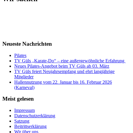
Neueste Nachrichten
Pilates
TV Güls „Karate-Do“ – eine außergewöhnliche Erfahrung
Neues Pilates-Angebot beim TV Güls ab 03. März
TV Güls feiert Neujahrsempfang und ehrt langjährige
Mitglieder
Hallennutzung vom 22. Januar bis 16. Februar 2026
(Karneval)
Meist gelesen
Impressum
Datenschutzerklärung
Satzung
Beitrittserklärung
Wir über uns