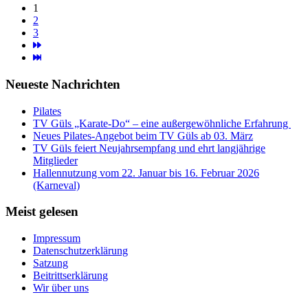
1
2
3
Neueste Nachrichten
Pilates
TV Güls „Karate-Do“ – eine außergewöhnliche Erfahrung
Neues Pilates-Angebot beim TV Güls ab 03. März
TV Güls feiert Neujahrsempfang und ehrt langjährige
Mitglieder
Hallennutzung vom 22. Januar bis 16. Februar 2026
(Karneval)
Meist gelesen
Impressum
Datenschutzerklärung
Satzung
Beitrittserklärung
Wir über uns