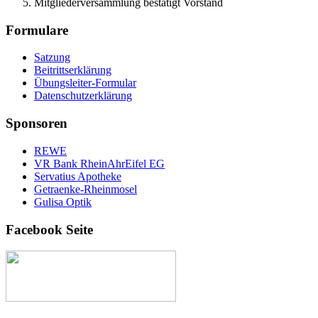
Mitgliederversammlung bestätigt Vorstand
Formulare
Satzung
Beitrittserklärung
Übungsleiter-Formular
Datenschutzerklärung
Sponsoren
REWE
VR Bank RheinAhrEifel EG
Servatius Apotheke
Getraenke-Rheinmosel
Gulisa Optik
Facebook Seite