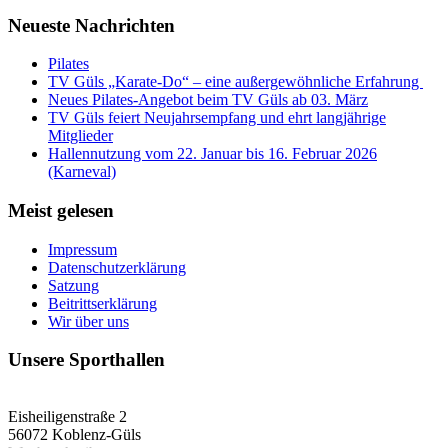
Neueste Nachrichten
Pilates
TV Güls „Karate-Do“ – eine außergewöhnliche Erfahrung
Neues Pilates-Angebot beim TV Güls ab 03. März
TV Güls feiert Neujahrsempfang und ehrt langjährige
Mitglieder
Hallennutzung vom 22. Januar bis 16. Februar 2026
(Karneval)
Meist gelesen
Impressum
Datenschutzerklärung
Satzung
Beitrittserklärung
Wir über uns
Unsere Sporthallen
Vereinshalle
Eisheiligenstraße 2
56072 Koblenz-Güls