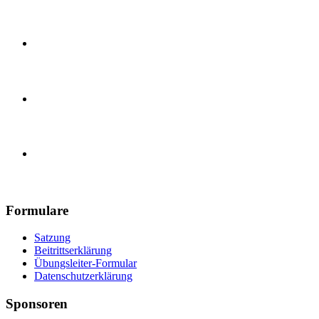
Karate Training
Handball, E-Jugend
Handball, Herren
Turnverein 1890 Güls e.V.
Formulare
Satzung
Beitrittserklärung
Übungsleiter-Formular
Datenschutzerklärung
Sponsoren