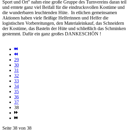
Sport und Ort" nahm eine große Gruppe des Turnvereins daran teil
und erntete ganz viel Beifall für die eindrucksvollen Kostüme und
die wunderbaren leuchtenden Hüte. In etlichen gemeinsamen
Aktionen haben viele fleißige Helferinnen und Helfer die
logistischen Vorbereitungen, den Materialeinkauf, das Schneidern
der Kostüme, das Basteln der Hüte und schließlich das Schminken
gestemmt. Dafür ein ganz großes DANKESCHÖN !
29
30
31
32
33
34
35
36
37
38
Seite 38 von 38