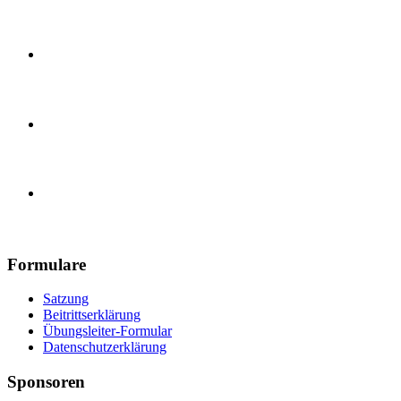
Karate Training
Handball, E-Jugend
Handball, Herren
Turnverein 1890 Güls e.V.
Formulare
Satzung
Beitrittserklärung
Übungsleiter-Formular
Datenschutzerklärung
Sponsoren