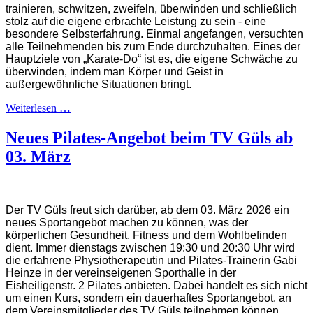
trainieren, schwitzen, zweifeln, überwinden und schließlich
stolz auf die eigene erbrachte Leistung zu sein - eine
besondere Selbsterfahrung. Einmal angefangen, versuchten
alle Teilnehmenden bis zum Ende durchzuhalten. Eines der
Hauptziele von „Karate-Do“ ist es, die eigene Schwäche zu
überwinden, indem man Körper und Geist in
außergewöhnliche Situationen bringt.
Weiterlesen …
Neues Pilates-Angebot beim TV Güls ab
03. März
Der TV Güls freut sich darüber, ab dem 03. März 2026 ein
neues Sportangebot machen zu können, was der
körperlichen Gesundheit, Fitness und dem Wohlbefinden
dient. Immer dienstags zwischen 19:30 und 20:30 Uhr wird
die erfahrene Physiotherapeutin und Pilates-Trainerin Gabi
Heinze in der vereinseigenen Sporthalle in der
Eisheiligenstr. 2 Pilates anbieten.
Dabei handelt es sich
nicht
um einen
Kurs, sondern
ein
dauerhaftes
Sporta
ngebot, an
dem Vereinsmitglieder des TV Güls teilnehmen können.