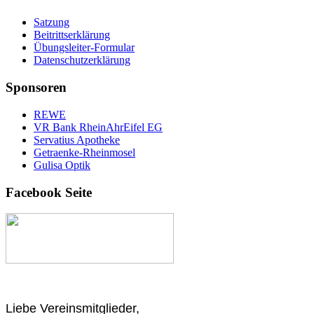
Satzung
Beitrittserklärung
Übungsleiter-Formular
Datenschutzerklärung
Sponsoren
REWE
VR Bank RheinAhrEifel EG
Servatius Apotheke
Getraenke-Rheinmosel
Gulisa Optik
Facebook Seite
Liebe Vereinsmitglieder,