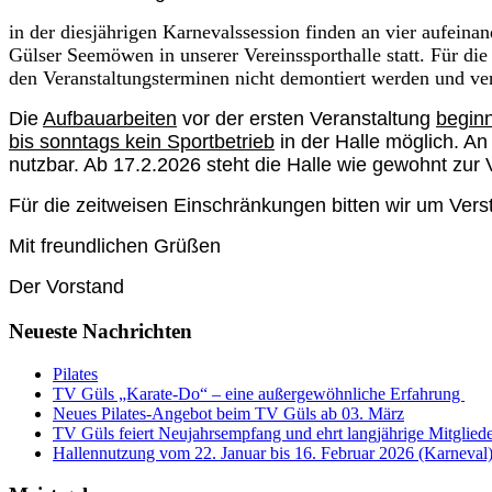
in der diesjährigen Karnevalssession finden an vier aufeina
Gülser Seemöwen in unserer Vereinssporthalle statt. Für die
den Veranstaltungsterminen nicht demontiert werden und verb
Die
Aufbauarbeiten
vor der ersten Veranstaltung
begin
bis sonntags kein Sportbetrieb
in der Halle möglich. An
nutzbar. Ab 17.2.2026 steht die Halle wie gewohnt zur 
Für die zeitweisen Einschränkungen bitten wir um Vers
Mit freundlichen Grüßen
Der Vorstand
Neueste Nachrichten
Pilates
TV Güls „Karate-Do“ – eine außergewöhnliche Erfahrung
Neues Pilates-Angebot beim TV Güls ab 03. März
TV Güls feiert Neujahrsempfang und ehrt langjährige Mitglied
Hallennutzung vom 22. Januar bis 16. Februar 2026 (Karneval