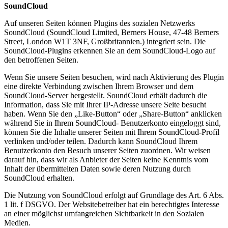
SoundCloud
Auf unseren Seiten können Plugins des sozialen Netzwerks
SoundCloud (SoundCloud Limited, Berners House, 47-48 Berners
Street, London W1T 3NF, Großbritannien.) integriert sein. Die
SoundCloud-Plugins erkennen Sie an dem SoundCloud-Logo auf
den betroffenen Seiten.
Wenn Sie unsere Seiten besuchen, wird nach Aktivierung des Plugin
eine direkte Verbindung zwischen Ihrem Browser und dem
SoundCloud-Server hergestellt. SoundCloud erhält dadurch die
Information, dass Sie mit Ihrer IP-Adresse unsere Seite besucht
haben. Wenn Sie den „Like-Button“ oder „Share-Button“ anklicken
während Sie in Ihrem SoundCloud- Benutzerkonto eingeloggt sind,
können Sie die Inhalte unserer Seiten mit Ihrem SoundCloud-Profil
verlinken und/oder teilen. Dadurch kann SoundCloud Ihrem
Benutzerkonto den Besuch unserer Seiten zuordnen. Wir weisen
darauf hin, dass wir als Anbieter der Seiten keine Kenntnis vom
Inhalt der übermittelten Daten sowie deren Nutzung durch
SoundCloud erhalten.
Die Nutzung von SoundCloud erfolgt auf Grundlage des Art. 6 Abs.
1 lit. f DSGVO. Der Websitebetreiber hat ein berechtigtes Interesse
an einer möglichst umfangreichen Sichtbarkeit in den Sozialen
Medien.