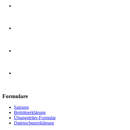
Karate Training
Handball, E-Jugend
Handball, Herren
Turnverein 1890 Güls e.V.
Formulare
Satzung
Beitrittserklärung
Übungsleiter-Formular
Datenschutzerklärung