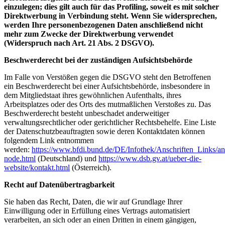
einzulegen; dies gilt auch für das Profiling, soweit es mit solcher
Direktwerbung in Verbindung steht. Wenn Sie widersprechen,
werden Ihre personenbezogenen Daten anschließend nicht
mehr zum Zwecke der Direktwerbung verwendet
(Widerspruch nach Art. 21 Abs. 2 DSGVO).
Beschwerderecht bei der zuständigen Aufsichtsbehörde
Im Falle von Verstößen gegen die DSGVO steht den Betroffenen
ein Beschwerderecht bei einer Aufsichtsbehörde, insbesondere in
dem Mitgliedstaat ihres gewöhnlichen Aufenthalts, ihres
Arbeitsplatzes oder des Orts des mutmaßlichen Verstoßes zu. Das
Beschwerderecht besteht unbeschadet anderweitiger
verwaltungsrechtlicher oder gerichtlicher Rechtsbehelfe. Eine Liste
der Datenschutzbeauftragten sowie deren Kontaktdaten können
folgendem Link entnommen
werden:
https://www.bfdi.bund.de/DE/Infothek/Anschriften_Links/ans
node.html
(Deutschland) und
https://www.dsb.gv.at/ueber-die-
website/kontakt.html
(Österreich).
Recht auf Datenübertragbarkeit
Sie haben das Recht, Daten, die wir auf Grundlage Ihrer
Einwilligung oder in Erfüllung eines Vertrags automatisiert
verarbeiten, an sich oder an einen Dritten in einem gängigen,